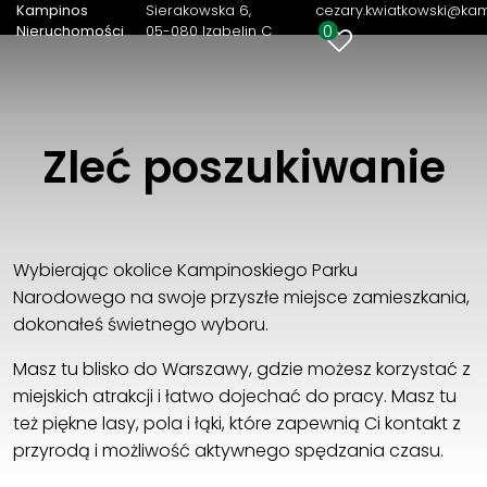
Kampinos
Sierakowska 6
cezary.kwiatkowski@kam
0
Nieruchomości
05-080 Izabelin C
Kampinos Nieruchomości
Sierakowska 6
05-080 Izabelin C
22 721 82 36
Zleć poszukiwanie
cezary.kwiatkowski@kampinos.com.pl
Wybierając okolice Kampinoskiego Parku
Narodowego na swoje przyszłe miejsce zamieszkania,
dokonałeś świetnego wyboru.
Masz tu blisko do Warszawy, gdzie możesz korzystać z
miejskich atrakcji i łatwo dojechać do pracy. Masz tu
też piękne lasy, pola i łąki, które zapewnią Ci kontakt z
przyrodą i możliwość aktywnego spędzania czasu.