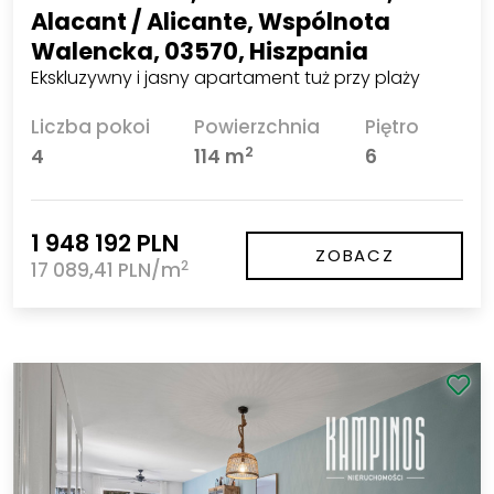
Alacant / Alicante, Wspólnota
Walencka, 03570, Hiszpania
Ekskluzywny i jasny apartament tuż przy plaży
Liczba pokoi
Powierzchnia
Piętro
2
4
114 m
6
1 948 192 PLN
ZOBACZ
2
17 089,41 PLN/m