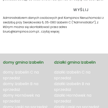
Administratorem danych osobowych jest Kampinos Nieruchomości z
siedzibą przy Sierakowska 6, 05-080 Izabelin C (“Administrator”), z
którym można się skontaktować przez adres
biuro@kampinos.com.pl…
czytaj więcej
domy gmina Izabelin
działki gmina Izabelin
domy Izabelin C na
działki Izabelin C na
sprzedaż
sprzedaż
domy Izabelin B na
działki Izabelin B na
sprzedaż
sprzedaż
domy Hornówek na
działki Hornówek na
sprzedaż
sprzedaż
domy Laski na sprzedaż
działki Laski na sprzedaż