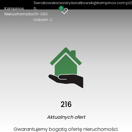
okolicach
Sierakowska
cezary.kwiatkowski@kampinos.com.pl
2
0
Kampinos
6
Nieruchomości
05-080
Izabelin C
216
Aktualnych ofert
Gwarantujemy bogatą ofertę nieruchomości.