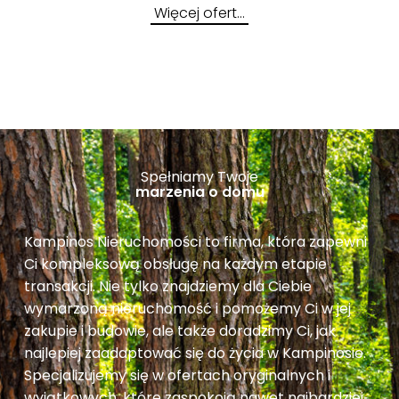
Więcej ofert…
Spełniamy Twoje
marzenia o domu
Kampinos Nieruchomości to firma, która zapewni
Ci kompleksową obsługę na każdym etapie
transakcji. Nie tylko znajdziemy dla Ciebie
wymarzoną nieruchomość i pomożemy Ci w jej
zakupie i budowie, ale także doradzimy Ci, jak
najlepiej zaadaptować się do życia w Kampinosie.
Specjalizujemy się w ofertach oryginalnych i
wyjątkowych, które zaspokoją nawet najbardziej