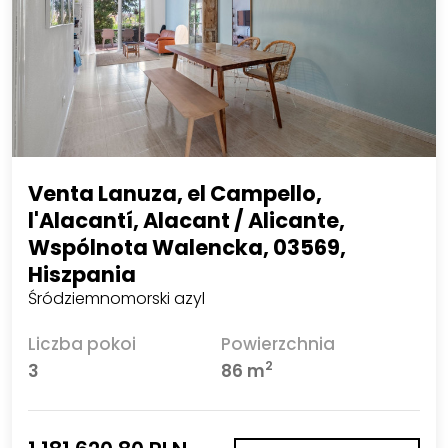
Venta Lanuza, el Campello,
l'Alacantí, Alacant / Alicante,
Wspólnota Walencka, 03569,
Hiszpania
Śródziemnomorski azyl
Liczba pokoi
Powierzchnia
2
3
86 m