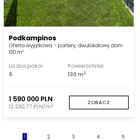
Podkampinos
Oferta wyjątkowa – partery, dwulokalowy dom
130 m²
Liczba pokoi
Powierzchnia
2
5
130 m
1 590 000 PLN
ZOBACZ
2
12 230,77 PLN/m
1
2
3
4
5