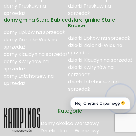
domy Truskaw na
działki Truskaw na
sprzedaż
sprzedaż
domy gmina Stare Babice
działki gmina Stare
Babice
domy Lipków na sprzedaż
działki Lipków na sprzedaż
domy Zielonki-Wieś na
działki Zielonki-Wieś na
sprzedaż
sprzedaż
domy Klaudyn na sprzedaż
działki Klaudyn na sprzedaż
domy Kwirynów na
działki Kwirynów na
sprzedaż
sprzedaż
domy Latchorzew na
działki Latchorzew na
sprzedaż
sprzedaż
Hej! Chętnie Ci pomogę
Kategorie
Domy okolice Warszawy
Działki okolice Warszawy