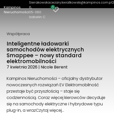
Sierakowska
cezary.kwiatkowski@kampinos.com.pl
2
0
Kampinos
6
Kampinos Nieruchomości
Nieruchomości
05-080
Izabelin C
Sierakowska 6
05-080 Izabelin C
22 721 82 36
Współpraca
cezary.kwiatkowski@kampinos.com.pl
Inteligentne ładowarki
samochodów elektrycznych
Smappee – nowy standard
elektromobilności
7 kwietnia 2026
|
Nicole Berent
Kampinos Nieruchomości – oficjalny dystrybutor
nowoczesnych rozwiązań EV Elektromobilność
przestaje być przyszłością – staje się
codziennością. Coraz więcej kierowców decyduje
się na samochody elektryczne i hybrydowe typu
plug-in, a wraz
Czytaj więcej…