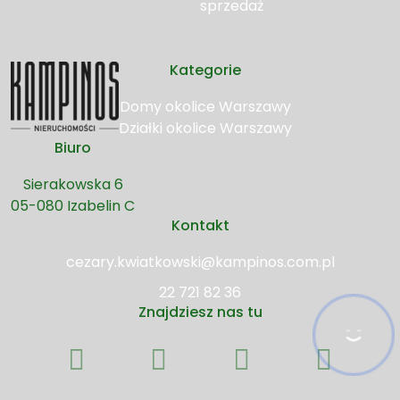
sprzedaż
Kategorie
Domy okolice Warszawy
Działki okolice Warszawy
Biuro
Sierakowska 6
05-080 Izabelin C
Kontakt
cezary.kwiatkowski@kampinos.com.pl
22 721 82 36
Znajdziesz nas tu