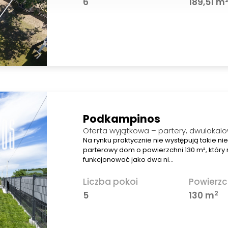
6
189,51 m
Podkampinos
Oferta wyjątkowa – partery, dwulokal
Na rynku praktycznie nie występują takie n
parterowy dom o powierzchni 130 m², który
funkcjonować jako dwa ni…
Liczba pokoi
Powierzc
2
5
130 m