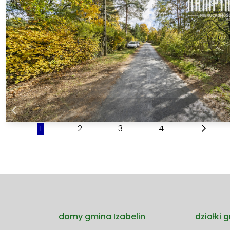
1
2
3
4
domy gmina Izabelin
działki 