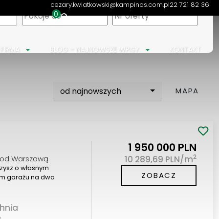
cezary.kwiatkowski@kampinos.com.pl
22 721 82 36
apa
0
 FIRMA
BLOG – NAJNOWSZE WPISY
KONTAKT
od najnowszych
MAPA
1 950 000 PLN
2
pod Warszawą
10 289,69 PLN/m
rzysz o własnym
ZOBACZ
nym garażu na dwa
hnia
2