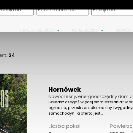
m
NIERUCHOMOŚCI
FORMULARZE
ZESPÓŁ I
ert:
24
Hornówek
Nowoczesny, energooszczędny dom 
Szukasz czegoś więcej niż mieszkania? Ma
ogrodzie, przestrzeni dla rodziny i wygod
samochody? Ta oferta jest…
Liczba pokoi
Powierzc