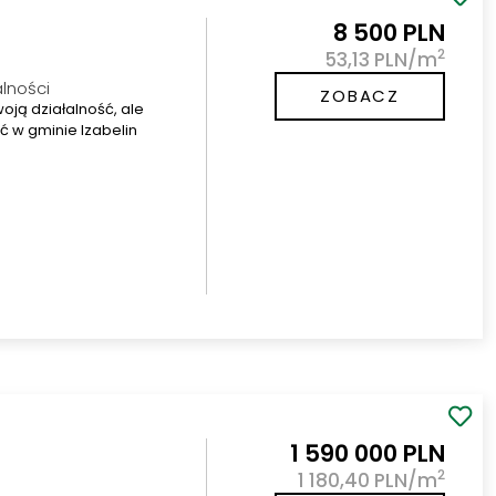
8 500 PLN
2
53,13 PLN/m
alności
ZOBACZ
woją działalność, ale
ć w gminie Izabelin
1 590 000 PLN
2
1 180,40 PLN/m