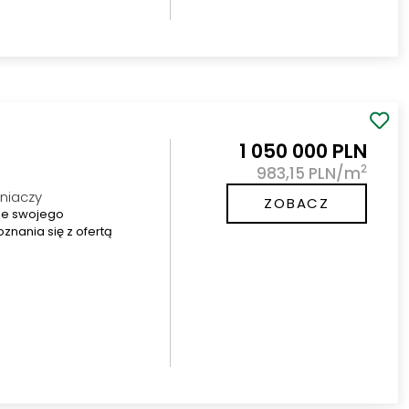
1 050 000 PLN
2
983,15 PLN/m
źniaczy
ZOBACZ
ie swojego
ania się z ofertą