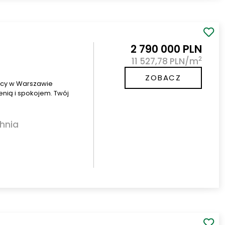
2 790 000 PLN
2
11 527,78 PLN/m
ZOBACZ
acy w Warszawie
lenią i spokojem. Twój
hnia