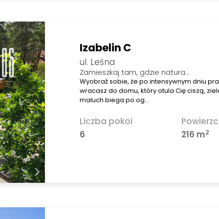
Izabelin C
ul. Leśna
Zamieszkaj tam, gdzie natura...
Wyobraź sobie, że po intensywnym dniu pr
wracasz do domu, który otula Cię ciszą, zie
maluch biega po og…
Liczba pokoi
Powierzc
2
6
216 m