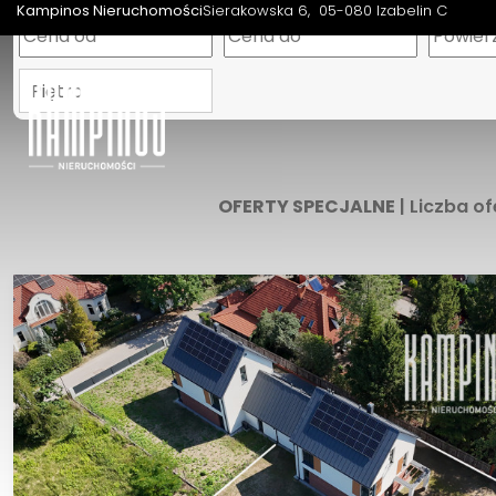
Kampinos Nieruchomości
Sierakowska 6
05-080 Izabelin C
Piętro
OFERTY SPECJALNE
| Liczba of