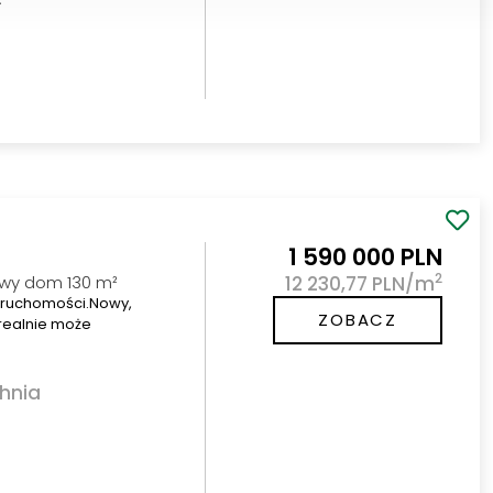
1 590 000 PLN
2
owy dom 130 m²
12 230,77 PLN/m
ieruchomości.Nowy,
ZOBACZ
 realnie może
hnia