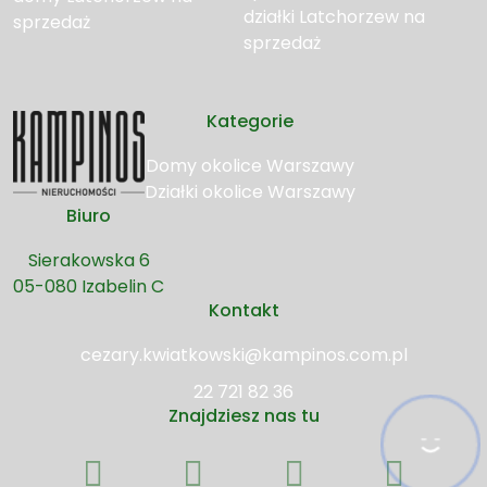
działki Latchorzew na
sprzedaż
sprzedaż
Kategorie
Domy okolice Warszawy
Działki okolice Warszawy
Biuro
Sierakowska 6
05-080 Izabelin C
Kontakt
cezary.kwiatkowski@kampinos.com.pl
22 721 82 36
Znajdziesz nas tu