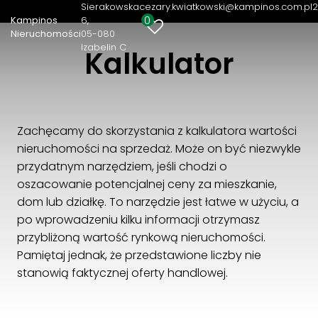
Sierakowska
cezary.kwiatkowski@kampinos.com.pl
2
0
Kampinos
6
Kampinos Nieruchomości
Nieruchomości
05-080
Izabelin C
Sierakowska 6
Kalkulator
05-080 Izabelin C
22 721 82 36
cezary.kwiatkowski@kampinos.com.pl
Zachęcamy do skorzystania z kalkulatora wartości
nieruchomości na sprzedaż. Może on być niezwykle
przydatnym narzędziem, jeśli chodzi o
oszacowanie potencjalnej ceny za mieszkanie,
dom lub działkę. To narzędzie jest łatwe w użyciu, a
po wprowadzeniu kilku informacji otrzymasz
przybliżoną wartość rynkową nieruchomości.
Pamiętaj jednak, że przedstawione liczby nie
stanowią faktycznej oferty handlowej.