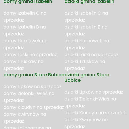
domy gmina Izabelin
działki gmina Izabelin
domy Izabelin C na
działki Izabelin C na
sprzedaż
sprzedaż
domy Izabelin B na
działki Izabelin B na
sprzedaż
sprzedaż
domy Hornówek na
działki Hornówek na
sprzedaż
sprzedaż
domy Laski na sprzedaż
działki Laski na sprzedaż
domy Truskaw na
działki Truskaw na
sprzedaż
sprzedaż
domy gmina Stare Babice
działki gmina Stare
Babice
domy Lipków na sprzedaż
działki Lipków na sprzedaż
domy Zielonki-Wieś na
działki Zielonki-Wieś na
sprzedaż
sprzedaż
domy Klaudyn na sprzedaż
działki Klaudyn na sprzedaż
domy Kwirynów na
działki Kwirynów na
sprzedaż
sprzedaż
domy Latchorzew na