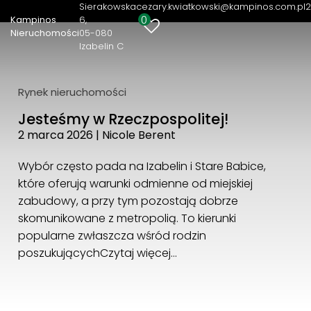
Sierakowska
cezary.kwiatkowski@kampinos.com.pl
2
0
Kampinos
6
Kampinos Nieruchomości
Nieruchomości
05-080
Izabelin C
Sierakowska 6
05-080 Izabelin C
22 721 82 36
Rynek nieruchomości
cezary.kwiatkowski@kampinos.com.pl
Jesteśmy w Rzeczpospolitej!
2 marca 2026
|
Nicole Berent
Wybór często pada na Izabelin i Stare Babice,
które oferują warunki odmienne od miejskiej
zabudowy, a przy tym pozostają dobrze
skomunikowane z metropolią. To kierunki
popularne zwłaszcza wśród rodzin
poszukujących
Czytaj więcej…