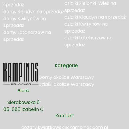
działki Zielonki-Wieś na
sprzedaż
sprzedaż
domy Klaudyn na sprzedaż
działki Klaudyn na sprzedaż
domy Kwirynów na
działki Kwirynów na
sprzedaż
sprzedaż
domy Latchorzew na
działki Latchorzew na
sprzedaż
sprzedaż
Kategorie
Domy okolice Warszawy
Działki okolice Warszawy
Biuro
Sierakowska 6
05-080 Izabelin C
Kontakt
cezary.kwiatkowski@kampinos.com.pl