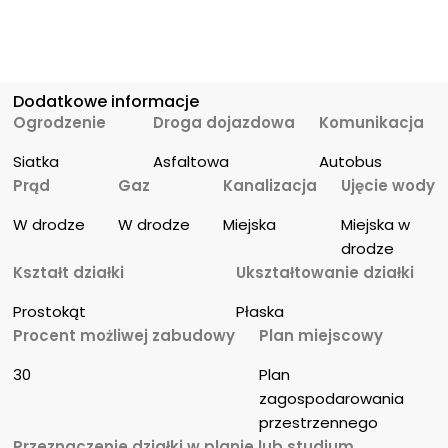
Dodatkowe informacje
Ogrodzenie
Droga dojazdowa
Komunikacja
Siatka
Asfaltowa
Autobus
Prąd
Gaz
Kanalizacja
Ujęcie wody
W drodze
W drodze
Miejska
Miejska w 
drodze
Kształt działki
Ukształtowanie działki
Prostokąt
Płaska
Procent możliwej zabudowy
Plan miejscowy
30
Plan 
zagospodarowania 
przestrzennego
Przeznaczenie działki w planie lub studium