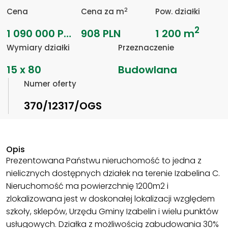
2
Cena
Cena za m
Pow. działki
2
1 090 000 PLN
908 PLN
1 200 m
Wymiary działki
Przeznaczenie
15 x 80
Budowlana
Numer oferty
370/12317/OGS
Opis
Prezentowana Państwu nieruchomość to jedna z
nielicznych dostępnych działek na terenie Izabelina C.
Nieruchomość ma powierzchnię 1200m2 i
zlokalizowana jest w doskonałej lokalizacji względem
szkoły, sklepów, Urzędu Gminy Izabelin i wielu punktów
usługowych. Działka z możliwością zabudowania 30%