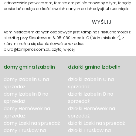
jednocześnie potwierdzam, iż zostałem poinformowany o tym, iż będę
posiadać dostęp do treści swoich danych do ich edycji lub usunięcia.
Administratorem danych osobowych jest Kampinos Nieruchomości z
siedzibą przy Sierakowska 6, 05-080 Izabelin C (“Administrator”), z
którym można się skontaktować przez adres
biuro@kampinos.com.pl…
czytaj więcej
domy gmina Izabelin
działki gmina Izabelin
domy Izabelin C na
działki Izabelin C na
sprzedaż
sprzedaż
domy Izabelin B na
działki Izabelin B na
sprzedaż
sprzedaż
domy Hornówek na
działki Hornówek na
sprzedaż
sprzedaż
domy Laski na sprzedaż
działki Laski na sprzedaż
domy Truskaw na
działki Truskaw na