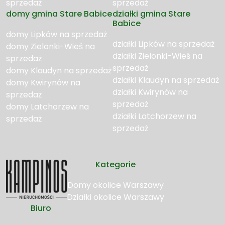
sprzedaż
sprzedaż
domy gmina Stare Babice
działki gmina Stare
Babice
domy Lipków na sprzedaż
działki Lipków na sprzedaż
domy Zielonki-Wieś na
działki Zielonki-Wieś na
sprzedaż
sprzedaż
domy Klaudyn na sprzedaż
działki Klaudyn na sprzedaż
domy Kwirynów na
działki Kwirynów na
sprzedaż
sprzedaż
domy Latchorzew na
działki Latchorzew na
sprzedaż
sprzedaż
Kategorie
Domy okolice Warszawy
Działki okolice Warszawy
Biuro