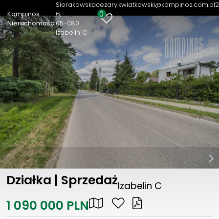
Sierakowska
cezary.kwiatkowski@kampinos.com.pl
2
0
Kampinos
6
Nieruchomości
05-080
Izabelin C
Działka | Sprzedaż
Izabelin C
1 090 000 PLN