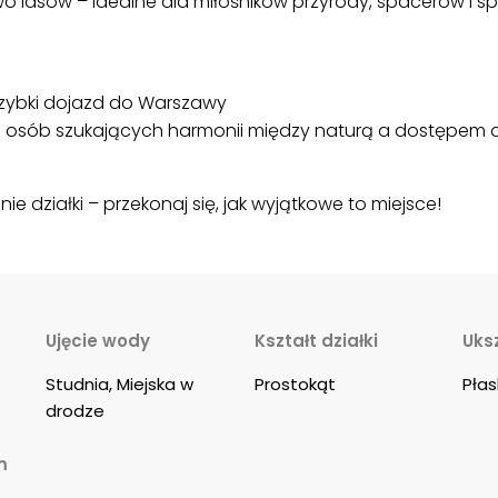
o lasów – idealne dla miłośników przyrody, spacerów i s
szybki dojazd do Warszawy
 osób szukających harmonii między naturą a dostępem do m
e działki – przekonaj się, jak wyjątkowe to miejsce!
Ujęcie wody
Kształt działki
Uks
Studnia, Miejska w 
Prostokąt
Pła
drodze
m