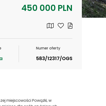
450 000 PLN
e
Numer oferty
a
583/12317/OGS
ej miejscowości Powązki, w