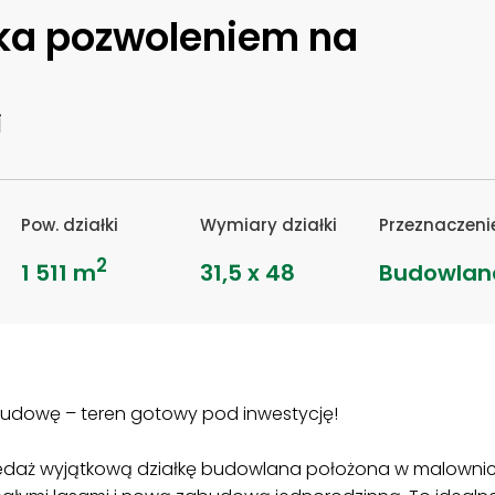
ka pozwoleniem na
i
Pow. działki
Wymiary działki
Przeznaczeni
2
1 511 m
31,5 x 48
Budowlan
udowę – teren gotowy pod inwestycję!
edaż wyjątkową działkę budowlana położona w malownicz