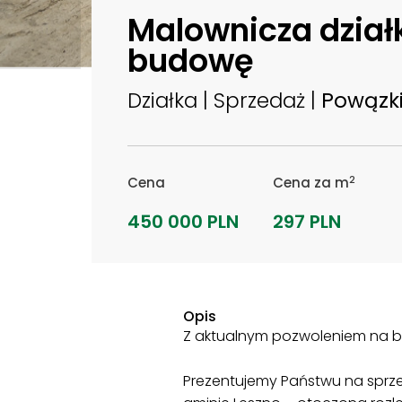
Malownicza dział
budowę
Działka | Sprzedaż |
Powązk
2
Cena
Cena za m
450 000 PLN
297 PLN
Opis
Z aktualnym pozwoleniem na b
Prezentujemy Państwu na sprz