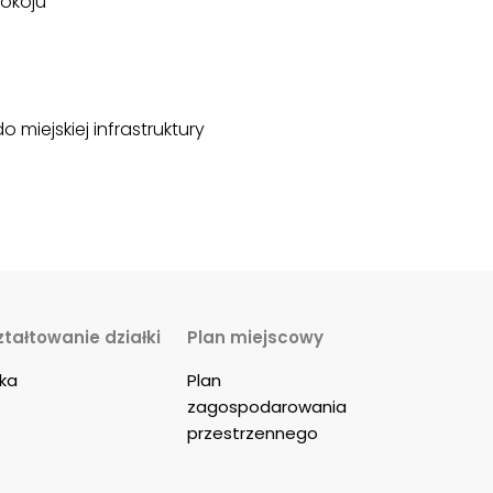
pokoju
iejskiej infrastruktury
ztałtowanie działki
Plan miejscowy
ska
Plan 
zagospodarowania 
przestrzennego