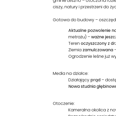
gminie Leszno – otoczona rozl
ciszy, natury i przestrzeni do
Gotowa do budowy – oszczędza
Aktualne pozwolenie n
metrażu) –
ważne jeszcz
Teren
oczyszczony z d
Ziemia
zamulczowana
Ogrodzenie leśne już 
Media na działce:
Działający
prąd
– dost
Nowa studnia głębinow
Otoczenie:
Kameralna okolica z n