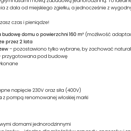
egłymi lasami i nową zabudową jednorodzinną. To idealn
 życia z dala od miejskiego zgiełku, a jednocześnie z wy
sz czas i pieniądze!
a budowę domu o powierzchni 160 m²
(możliwość adaptacj
e przez 2 lata
rzew
– pozostawiono tylko wybrane, by zachować natural
– przygotowana pod budowę
wykonane
ępne napięcie 230V oraz siła (400V)
a
z pompą renomowanej włoskiej marki
owymi domami jednorodzinnymi