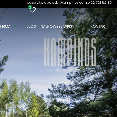
cezary.kwiatkowski@kampinos.com.pl
22 721 82 36
0
 FIRMA
BLOG – NAJNOWSZE WPISY
KONTAKT