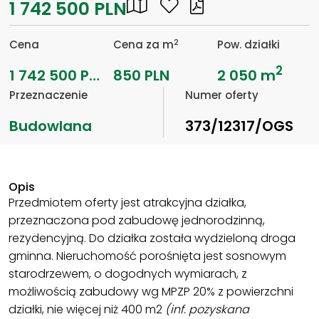
1 742 500 PLN
2
Cena
Cena za m
Pow. działki
2
1 742 500 PLN
850 PLN
2 050 m
Przeznaczenie
Numer oferty
Budowlana
373/12317/OGS
Opis
Przedmiotem oferty jest atrakcyjna działka,
przeznaczona pod zabudowę jednorodzinną,
rezydencyjną. Do działka została wydzieloną droga
gminna. Nieruchomość porośnięta jest sosnowym
starodrzewem, o dogodnych wymiarach, z
możliwością zabudowy wg MPZP 20% z powierzchni
działki, nie więcej niż 400 m2
(inf. pozyskana