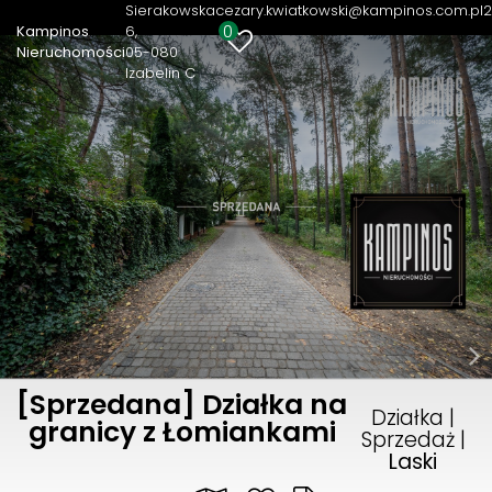
Sierakowska
cezary.kwiatkowski@kampinos.com.pl
2
0
Kampinos
6
Nieruchomości
05-080
Izabelin C
[Sprzedana] Działka na
Działka |
granicy z Łomiankami
Sprzedaż |
Laski