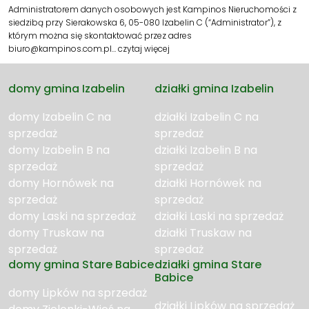
Administratorem danych osobowych jest Kampinos Nieruchomości z
siedzibą przy Sierakowska 6, 05-080 Izabelin C (“Administrator”), z
którym można się skontaktować przez adres
biuro@kampinos.com.pl…
czytaj więcej
domy gmina Izabelin
działki gmina Izabelin
domy Izabelin C na
działki Izabelin C na
sprzedaż
sprzedaż
domy Izabelin B na
działki Izabelin B na
sprzedaż
sprzedaż
domy Hornówek na
działki Hornówek na
sprzedaż
sprzedaż
domy Laski na sprzedaż
działki Laski na sprzedaż
domy Truskaw na
działki Truskaw na
sprzedaż
sprzedaż
domy gmina Stare Babice
działki gmina Stare
Babice
domy Lipków na sprzedaż
działki Lipków na sprzedaż